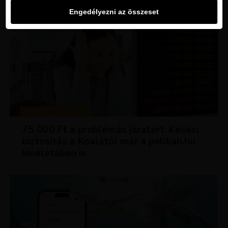
Engedélyezni az összeset
TIPPEK ÉS TRÜKKÖK
75 000 Ft a problémás járatért. Késési
biztosítás a Koalától már a pelikan.hu
kínálatában is