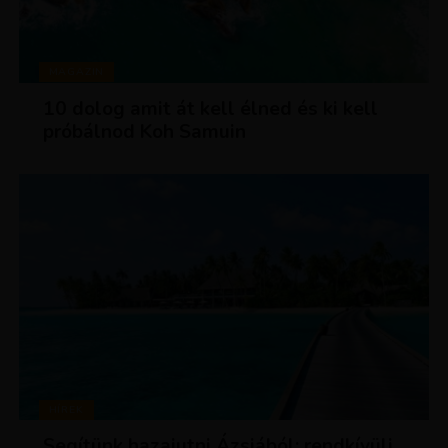
MAGAZIN
10 dolog amit át kell élned és ki kell
próbálnod Koh Samuin
HÍREK
Segítünk hazajutni Ázsiából: rendkívüli