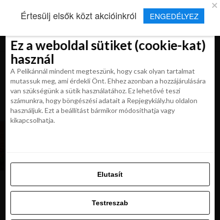
×
Új Repjegykirály alkalmazás
Értesülj elsők közt akcióinkról
ENGEDÉLYEZ
Beleegyezés
Beleegyezés
Részletek
Részletek
Sütikről
Sütikről
Telepítés
Aktuális hírek, cikkek és TOP utazási
ajánlatok egy kattintásnyira.
Ez a weboldal sütiket (cookie-kat)
Ez a weboldal sütiket (cookie-kat)
használ
használ
A Pelikánnál mindent megteszünk, hogy csak olyan tartalmat
A Pelikánnál mindent megteszünk, hogy csak olyan tartalmat
mutassuk meg, ami érdekli Önt. Ehhez azonban a hozzájárulására
mutassuk meg, ami érdekli Önt. Ehhez azonban a hozzájárulására
van szükségünk a sütik használatához. Ez lehetővé teszi
van szükségünk a sütik használatához. Ez lehetővé teszi
számunkra, hogy böngészési adatait a Repjegykiály.hu oldalon
All posts tagged "nonap"
számunkra, hogy böngészési adatait a Repjegykiály.hu oldalon
használjuk. Ezt a beállítást bármikor módosíthatja vagy
használjuk. Ezt a beállítást bármikor módosíthatja vagy
kikapcsolhatja.
kikapcsolhatja.
UTAZÁSOK
Tulipánt vár? Ne légy bamba! Vidd el inkább
Amszterdamba!
Elutasít
Elutasít
Testreszab
Ajánljuk:
Testreszab
Engedélyezni az összeset