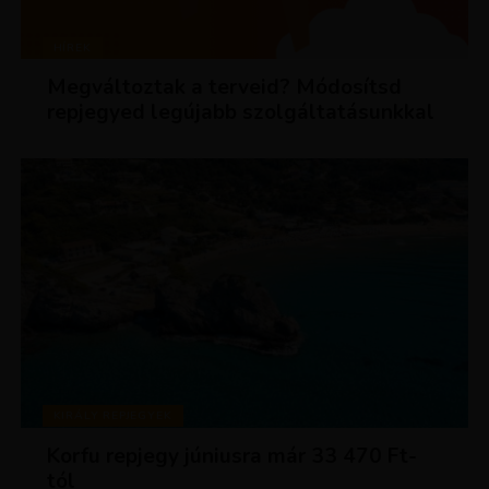
HÍREK
Megváltoztak a terveid? Módosítsd
repjegyed legújabb szolgáltatásunkkal
KIRÁLY REPJEGYEK
Korfu repjegy júniusra már 33 470 Ft-
tól