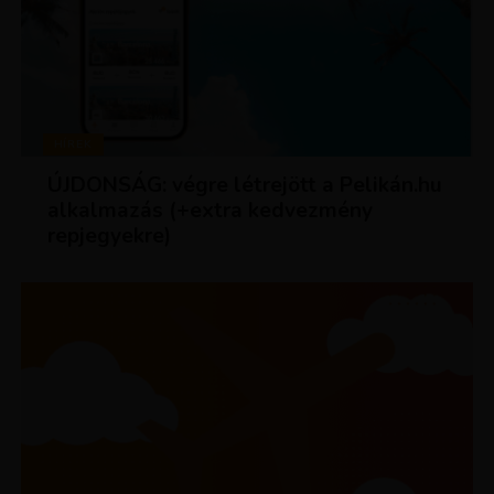
HÍREK
ÚJDONSÁG: végre létrejött a Pelikán.hu
alkalmazás (+extra kedvezmény
repjegyekre)