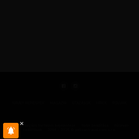
KIRÁLY REPJEGYEK
MAGAZIN
UTAZÁSOK
HÍREK
RÓLUNK
GYIK
Illegális tartalom bejelentése
Sütik beállítása
Hírlevél-
beállítások
2004 - 2025 © pelicantravel.com s.r.o.