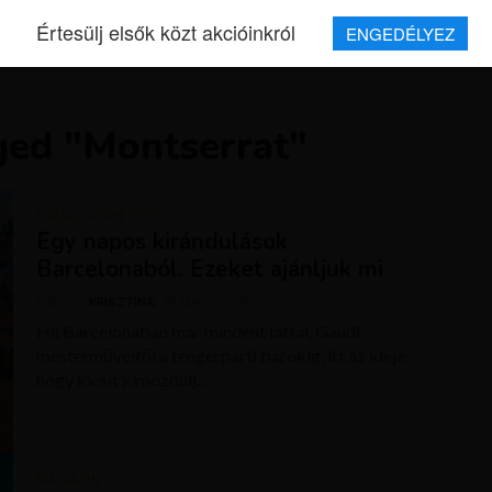
Értesülj elsők közt akcióinkról
ENGEDÉLYEZ
REPJEGYEK
MAGAZIN
UTAZÁSOK
HÍREK
RÓLUNK
ged "Montserrat"
KIRÁLY REPJEGYEK
Egy napos kirándulások
Barcelonaból. Ezeket ajánljuk mi
SZERZŐ
KRISZTÍNA
MÁRCIUS 11, 2025
Ha Barcelonaban már mindent láttál, Gaudí
mesterműveitől a tengerparti bárokig, itt az ideje,
hogy kicsit kimozdulj...
MAGAZIN