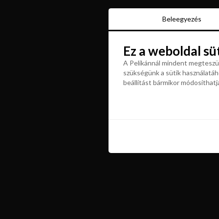
Beleegyezés
Beleegyezés
Ez a weboldal sü
Ez a weboldal sü
A Pelikánnál mindent megteszün
szükségünk a sütik használatáho
A Pelikánnál mindent megteszün
beállítást bármikor módosíthatj
szükségünk a sütik használatáho
beállítást bármikor módosíthatj