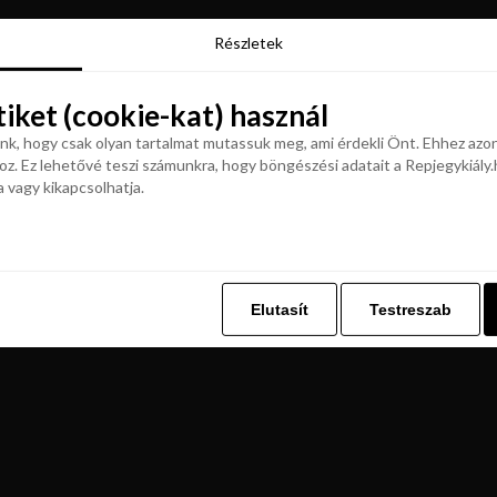
Részletek
Részletek
tiket (cookie-kat) használ
tiket (cookie-kat) használ
k, hogy csak olyan tartalmat mutassuk meg, ami érdekli Önt. Ehhez azon
z. Ez lehetővé teszi számunkra, hogy böngészési adatait a Repjegykiály.h
k, hogy csak olyan tartalmat mutassuk meg, ami érdekli Önt. Ehhez azon
a vagy kikapcsolhatja.
z. Ez lehetővé teszi számunkra, hogy böngészési adatait a Repjegykiály.h
a vagy kikapcsolhatja.
Elutasít
Testreszab
Elutasít
Testreszab