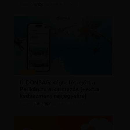
LUJZA
ÁPRILIS 23, 2024
SZERZŐ
HÍREK
ÚJDONSÁG: végre létrejött a
Pelikán.hu alkalmazás (+extra
kedvezmény repjegyekre)
KRISZTÍNA
MÁRCIUS 11, 2024
SZERZŐ