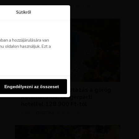
KRISZTÍNA
ÁPRILIS 28, 2026
SZERZŐ
Sütikről
Sütikről
ban a hozzájárulására van
u oldalon használjuk. Ezt a
ban a hozzájárulására van
u oldalon használjuk. Ezt a
UTAZÁSOK
Engedélyezni az összeset
Engedélyezni az összeset
NAP AJÁNLATA: Utazás a görög
Kalamata-ba, tengerparti
hotellel 128 900 Ft-tól
KRISZTÍNA
ÁPRILIS 28, 2026
SZERZŐ