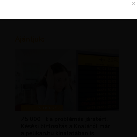
Ajánljuk:
TIPPEK ÉS TRÜKKÖK
75 000 Ft a problémás járatért.
Késési biztosítás a Koalától már
a pelikan.hu kínálatában is