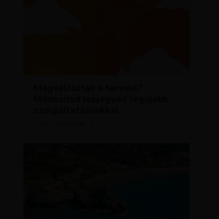
HÍREK
Megváltoztak a terveid?
Módosítsd repjegyed legújabb
szolgáltatásunkkal
KRISZTÍNA
AUGUSZTUS 2, 2023
SZERZŐ