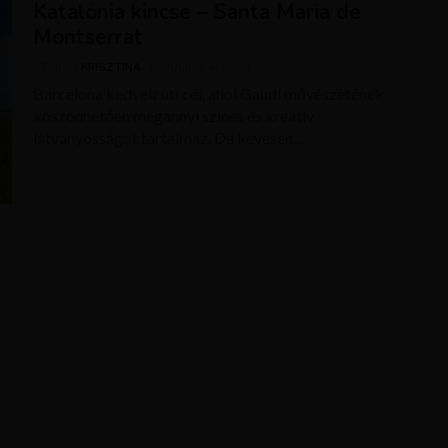
Katalónia kincse – Santa Maria de
Montserrat
SZERZŐ
KRISZTÍNA
JÚLIUS 4, 2023
Barcelona kedvelt úti cél, ahol Gaudí művészetének
köszönhetően megannyi színes és kreatív
látványosságot tartalmaz. De kevesen...