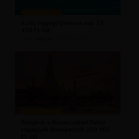
KIRÁLY REPJEGYEK
Korfu repjegy júniusra már 33
470 Ft-tól
KRISZTÍNA
MÁJUS 13, 2026
SZERZŐ
KIRÁLY REPJEGYEK
Bangkok a főszezonban! Retúr
repjegyek Budapestről 209 900
Ft-tól