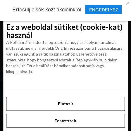
×
Új Repjegykirály alkalmazás
Értesülj elsők közt akcióinkról
ENGEDÉLYEZ
Beleegyezés
Beleegyezés
Részletek
Részletek
Sütikről
Sütikről
Telepítés
Aktuális hírek, cikkek és TOP utazási
ajánlatok egy kattintásnyira.
Ez a weboldal sütiket (cookie-kat)
Ez a weboldal sütiket (cookie-kat)
használ
használ
A Pelikánnál mindent megteszünk, hogy csak olyan tartalmat
A Pelikánnál mindent megteszünk, hogy csak olyan tartalmat
mutassuk meg, ami érdekli Önt. Ehhez azonban a hozzájárulására
mutassuk meg, ami érdekli Önt. Ehhez azonban a hozzájárulására
van szükségünk a sütik használatához. Ez lehetővé teszi
van szükségünk a sütik használatához. Ez lehetővé teszi
számunkra, hogy böngészési adatait a Repjegykiály.hu oldalon
All posts tagged "mallorca latnivalok"
számunkra, hogy böngészési adatait a Repjegykiály.hu oldalon
használjuk. Ezt a beállítást bármikor módosíthatja vagy
használjuk. Ezt a beállítást bármikor módosíthatja vagy
kikapcsolhatja.
kikapcsolhatja.
MAGAZIN
Mallorca gyönyörű tengerpartjai. 9 tipp a
legjobb déli strandokhoz
Elutasít
Elutasít
KIRÁLY REPJEGYEK
NEM VICC! Retúr repjegyek Mallorcára 21 560
Testreszab
Ft-tól
Testreszab
Engedélyezni az összeset