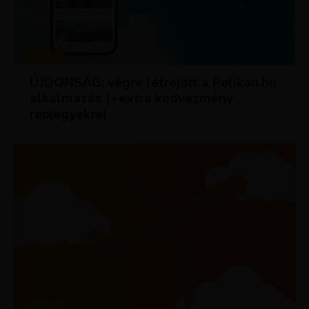
HÍREK
ÚJDONSÁG: végre létrejött a Pelikán.hu
alkalmazás (+extra kedvezmény
repjegyekre)
HÍREK