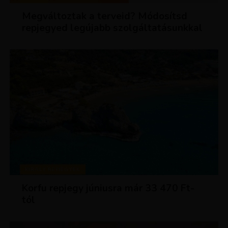
Megváltoztak a terveid? Módosítsd
repjegyed legújabb szolgáltatásunkkal
KIRÁLY REPJEGYEK
Korfu repjegy júniusra már 33 470 Ft-
tól