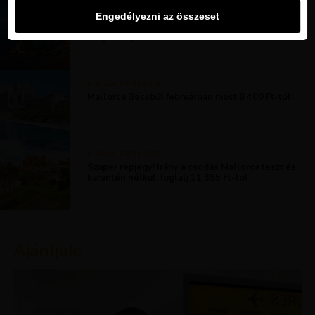
MAGAZIN
Engedélyezni az összeset
Mallorca télen is csodálatos úti cél.
Megmutatjuk, miért!
KIRÁLY REPJEGYEK
Mallorca Bécsből februárban most 8 400 Ft-tól!
KIRÁLY REPJEGYEK
Szuper repjegy! Irány a csodás Mallorca teszt és
karantén nélkül, foglalj 11 395 Ft-tól
Ajánljuk: