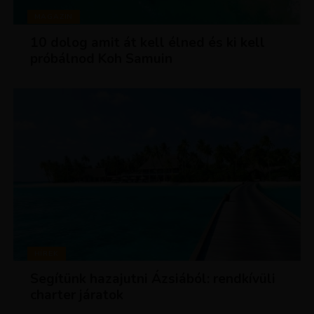
MAGAZIN
10 dolog amit át kell élned és ki kell
próbálnod Koh Samuin
HÍREK
Segítünk hazajutni Ázsiából: rendkívüli
charter járatok