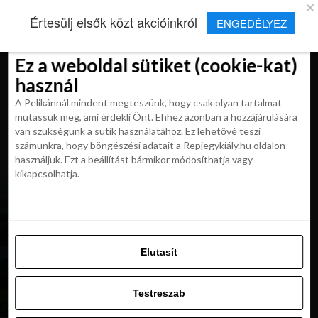
×
Új Repjegykirály alkalmazás
Értesülj elsők közt akcióinkról
ENGEDÉLYEZ
Beleegyezés
Beleegyezés
Részletek
Részletek
Sütikről
Sütikről
Telepítés
Aktuális hírek, cikkek és TOP utazási
ajánlatok egy kattintásnyira.
Ez a weboldal sütiket (cookie-kat)
Ez a weboldal sütiket (cookie-kat)
használ
használ
A Pelikánnál mindent megteszünk, hogy csak olyan tartalmat
A Pelikánnál mindent megteszünk, hogy csak olyan tartalmat
mutassuk meg, ami érdekli Önt. Ehhez azonban a hozzájárulására
mutassuk meg, ami érdekli Önt. Ehhez azonban a hozzájárulására
van szükségünk a sütik használatához. Ez lehetővé teszi
van szükségünk a sütik használatához. Ez lehetővé teszi
számunkra, hogy böngészési adatait a Repjegykiály.hu oldalon
All posts tagged "malajzia utazas"
számunkra, hogy böngészési adatait a Repjegykiály.hu oldalon
használjuk. Ezt a beállítást bármikor módosíthatja vagy
használjuk. Ezt a beállítást bármikor módosíthatja vagy
kikapcsolhatja.
kikapcsolhatja.
MAGAZIN
Malajzia két gyöngyszeme: Penang és Langkawi
Elutasít
Elutasít
MAGAZIN
Malajzia 10 legvarázslatosabb helyszíne,
Testreszab
melyeket neked is látnod kell
Testreszab
Engedélyezni az összeset