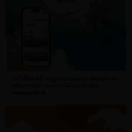
HÍREK
ÚJDONSÁG: végre létrejött a Pelikán.hu
alkalmazás (+extra kedvezmény
repjegyekre)