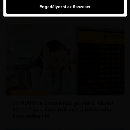
Engedélyezni az összeset
Ajánljuk:
TIPPEK ÉS TRÜKKÖK
75 000 Ft a problémás járatért. Késési
biztosítás a Koalától már a pelikan.hu
kínálatában is