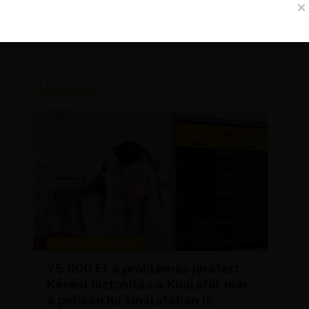
Ajánljuk:
TIPPEK ÉS TRÜKKÖK
75 000 Ft a problémás járatért.
Késési biztosítás a Koalától már
a pelikan.hu kínálatában is