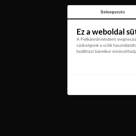
Beleegyezés
Beleegyezés
Ez a weboldal sü
Ez a weboldal sü
A Pelikánnál mindent megteszün
szükségünk a sütik használatáho
A Pelikánnál mindent megteszün
beállítást bármikor módosíthatj
szükségünk a sütik használatáho
beállítást bármikor módosíthatj