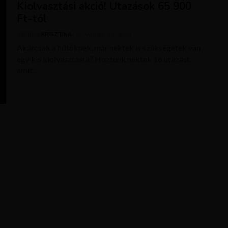
Kiolvasztási akció! Utazások 65 900
Ft-tól
SZERZŐ
KRISZTÍNA
JANUÁR 28, 2019
Akárcsak a hűtőknek, már nektek is szükségetek van
egy kis kiolvasztásra? Hoztunk nektek 16 utazást,
amit...