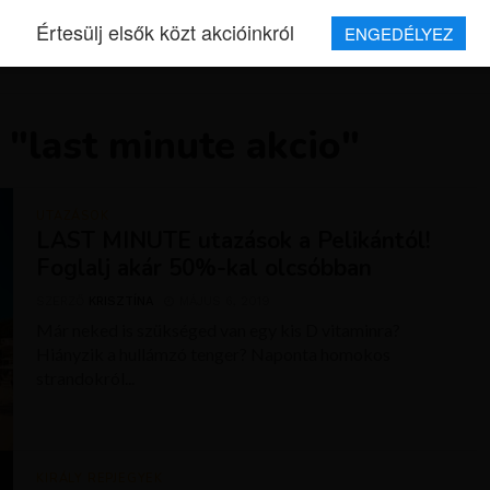
Értesülj elsők közt akcióinkról
ENGEDÉLYEZ
REPJEGYEK
MAGAZIN
UTAZÁSOK
HÍREK
RÓLUNK
 "last minute akcio"
UTAZÁSOK
LAST MINUTE utazások a Pelikántól!
Foglalj akár 50%-kal olcsóbban
SZERZŐ
KRISZTÍNA
MÁJUS 6, 2019
Már neked is szükséged van egy kis D vitaminra?
Hiányzik a hullámzó tenger? Naponta homokos
strandokról...
KIRÁLY REPJEGYEK