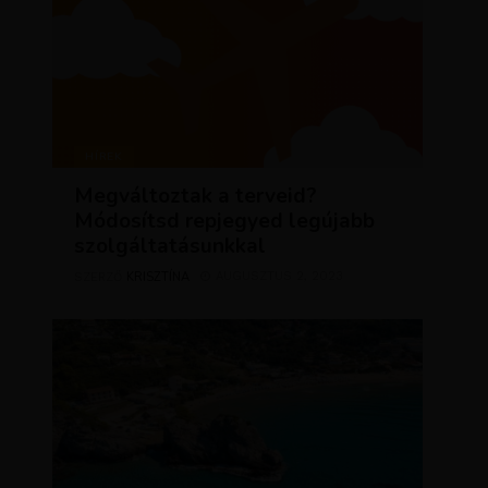
HÍREK
Megváltoztak a terveid?
Módosítsd repjegyed legújabb
szolgáltatásunkkal
KRISZTÍNA
AUGUSZTUS 2, 2023
SZERZŐ