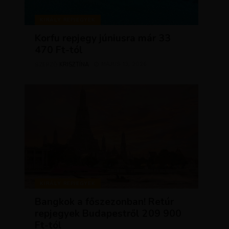
KIRÁLY REPJEGYEK
Korfu repjegy júniusra már 33
470 Ft-tól
KRISZTÍNA
MÁJUS 13, 2026
SZERZŐ
KIRÁLY REPJEGYEK
Bangkok a főszezonban! Retúr
repjegyek Budapestről 209 900
Ft-tól