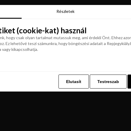
Részletek
Részletek
tiket (cookie-kat) használ
tiket (cookie-kat) használ
k, hogy csak olyan tartalmat mutassuk meg, ami érdekli Önt. Ehhez azon
z. Ez lehetővé teszi számunkra, hogy böngészési adatait a Repjegykiály.h
k, hogy csak olyan tartalmat mutassuk meg, ami érdekli Önt. Ehhez azon
a vagy kikapcsolhatja.
z. Ez lehetővé teszi számunkra, hogy böngészési adatait a Repjegykiály.h
a vagy kikapcsolhatja.
Elutasít
Testreszab
Elutasít
Testreszab