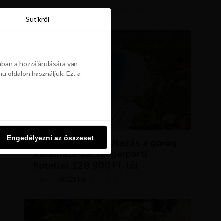
KRISZTÍNA
ÁPRILIS 28, 2026
SZERZŐ
Sütikről
Sütikről
ban a hozzájárulására van
u oldalon használjuk. Ezt a
ban a hozzájárulására van
u oldalon használjuk. Ezt a
UTAZÁSOK
Engedélyezni az összeset
Engedélyezni az összeset
NAP AJÁNLATA: Utazás a görög
Kalamata-ba, tengerparti
hotellel 128 900 Ft-tól
KRISZTÍNA
ÁPRILIS 28, 2026
SZERZŐ