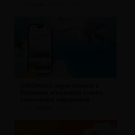
LUJZA
ÁPRILIS 23, 2024
SZERZŐ
HÍREK
ÚJDONSÁG: végre létrejött a
Pelikán.hu alkalmazás (+extra
kedvezmény repjegyekre)
KRISZTÍNA
MÁRCIUS 11, 2024
SZERZŐ