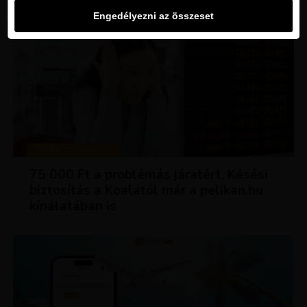
Engedélyezni az összeset
TIPPEK ÉS TRÜKKÖK
75 000 Ft a problémás járatért. Késési
biztosítás a Koalától már a pelikan.hu
kínálatában is