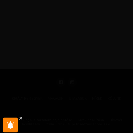
KIRÁLY REPJEGYEK
MAGAZIN
UTAZÁSOK
HÍREK
RÓLUNK
GYIK
Illegális tartalom bejelentése
Sütik beállítása
Hírlevél-
beállítások
2004 - 2025 © pelicantravel.com s.r.o.