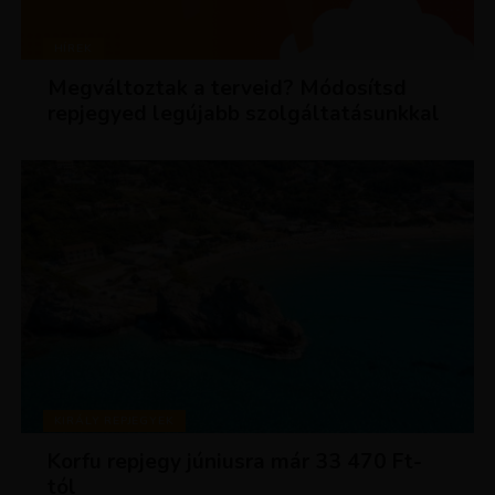
HÍREK
Megváltoztak a terveid? Módosítsd
repjegyed legújabb szolgáltatásunkkal
KIRÁLY REPJEGYEK
Korfu repjegy júniusra már 33 470 Ft-
tól