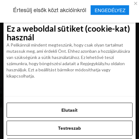
×
Új Repjegykirály alkalmazás
Értesülj elsők közt akcióinkról
ENGEDÉLYEZ
Beleegyezés
Beleegyezés
Részletek
Részletek
Sütikről
Sütikről
Telepítés
Aktuális hírek, cikkek és TOP utazási
ajánlatok egy kattintásnyira.
Ez a weboldal sütiket (cookie-kat)
Ez a weboldal sütiket (cookie-kat)
használ
használ
A Pelikánnál mindent megteszünk, hogy csak olyan tartalmat
A Pelikánnál mindent megteszünk, hogy csak olyan tartalmat
mutassuk meg, ami érdekli Önt. Ehhez azonban a hozzájárulására
mutassuk meg, ami érdekli Önt. Ehhez azonban a hozzájárulására
van szükségünk a sütik használatához. Ez lehetővé teszi
van szükségünk a sütik használatához. Ez lehetővé teszi
számunkra, hogy böngészési adatait a Repjegykiály.hu oldalon
All posts tagged "langkawi utiterv"
számunkra, hogy böngészési adatait a Repjegykiály.hu oldalon
használjuk. Ezt a beállítást bármikor módosíthatja vagy
használjuk. Ezt a beállítást bármikor módosíthatja vagy
kikapcsolhatja.
kikapcsolhatja.
MAGAZIN
Malajzia két gyöngyszeme:
Penang és Langkawi
Elutasít
Elutasít
Testreszab
Ajánljuk:
Testreszab
Engedélyezni az összeset