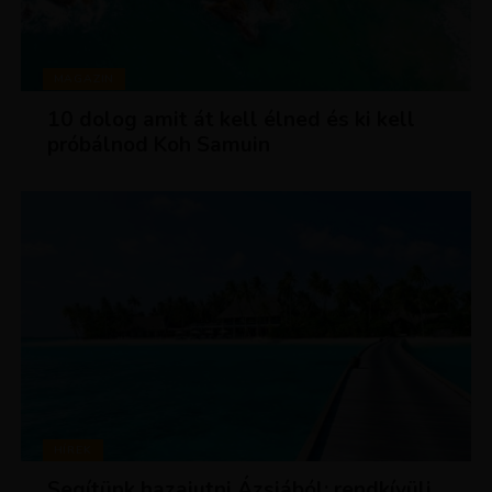
MAGAZIN
10 dolog amit át kell élned és ki kell
próbálnod Koh Samuin
HÍREK
Segítünk hazajutni Ázsiából: rendkívüli