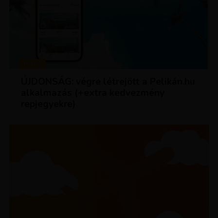
HÍREK
ÚJDONSÁG: végre létrejött a Pelikán.hu
alkalmazás (+extra kedvezmény
repjegyekre)