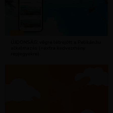
HÍREK
ÚJDONSÁG: végre létrejött a Pelikán.hu
alkalmazás (+extra kedvezmény
repjegyekre)