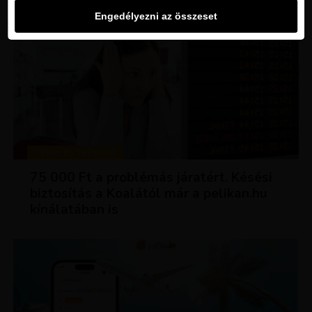
Engedélyezni az összeset
TIPPEK ÉS TRÜKKÖK
75 000 Ft a problémás járatért. Késési
biztosítás a Koalától már a pelikan.hu
kínálatában is