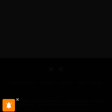
KIRÁLY REPJEGYEK
MAGAZIN
UTAZÁSOK
HÍREK
RÓLUNK
GYIK
Illegális tartalom bejelentése
Sütik beállítása
Hírlevél-
beállítások
2004 - 2025 © pelicantravel.com s.r.o.