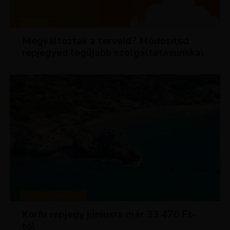
HÍREK
Megváltoztak a terveid? Módosítsd
repjegyed legújabb szolgáltatásunkkal
KIRÁLY REPJEGYEK
Korfu repjegy júniusra már 33 470 Ft-
tól