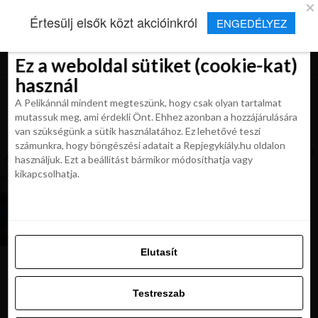
×
Új Repjegykirály alkalmazás
Értesülj elsők közt akcióinkról
ENGEDÉLYEZ
Beleegyezés
Beleegyezés
Részletek
Részletek
Sütikről
Sütikről
Telepítés
Aktuális hírek, cikkek és TOP utazási
ajánlatok egy kattintásnyira.
Ez a weboldal sütiket (cookie-kat)
Ez a weboldal sütiket (cookie-kat)
használ
használ
A Pelikánnál mindent megteszünk, hogy csak olyan tartalmat
A Pelikánnál mindent megteszünk, hogy csak olyan tartalmat
mutassuk meg, ami érdekli Önt. Ehhez azonban a hozzájárulására
mutassuk meg, ami érdekli Önt. Ehhez azonban a hozzájárulására
van szükségünk a sütik használatához. Ez lehetővé teszi
van szükségünk a sütik használatához. Ez lehetővé teszi
számunkra, hogy böngészési adatait a Repjegykiály.hu oldalon
All posts tagged "koh chang thaifold"
számunkra, hogy böngészési adatait a Repjegykiály.hu oldalon
használjuk. Ezt a beállítást bármikor módosíthatja vagy
használjuk. Ezt a beállítást bármikor módosíthatja vagy
kikapcsolhatja.
kikapcsolhatja.
MAGAZIN
Koh Chang: 7 ok, amiért látni kell Thaiföld
második legnagyobb szigetét
Elutasít
Elutasít
Testreszab
Ajánljuk:
Testreszab
Engedélyezni az összeset