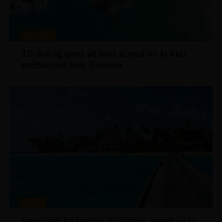
MAGAZIN
10 dolog amit át kell élned és ki kell
próbálnod Koh Samuin
HÍREK
Segítünk hazajutni Ázsiából: rendkívüli