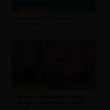
KIRÁLY REPJEGYEK
Korfu repjegy júniusra már 33
470 Ft-tól
KRISZTÍNA
MÁJUS 13, 2026
SZERZŐ
KIRÁLY REPJEGYEK
Bangkok a főszezonban! Retúr
repjegyek Budapestről 209 900
Ft-tól