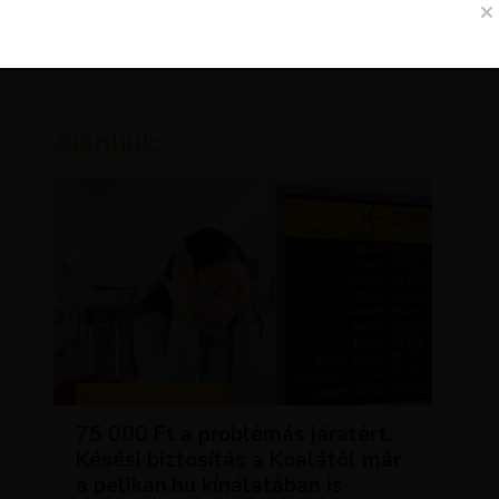
Ajánljuk:
TIPPEK ÉS TRÜKKÖK
75 000 Ft a problémás járatért.
Késési biztosítás a Koalától már
a pelikan.hu kínálatában is