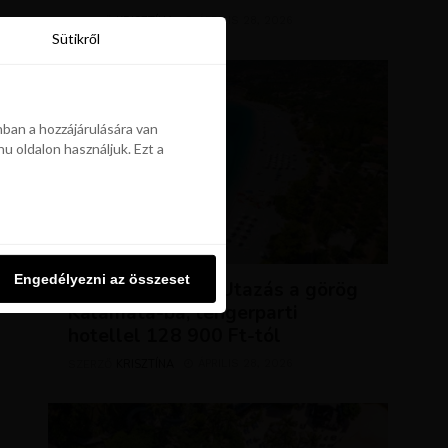
KRISZTÍNA
ÁPRILIS 28, 2026
SZERZŐ
Sütikről
Sütikről
ban a hozzájárulására van
u oldalon használjuk. Ezt a
ban a hozzájárulására van
u oldalon használjuk. Ezt a
UTAZÁSOK
Engedélyezni az összeset
Engedélyezni az összeset
NAP AJÁNLATA: Utazás a görög
Kalamata-ba, tengerparti
hotellel 128 900 Ft-tól
KRISZTÍNA
ÁPRILIS 28, 2026
SZERZŐ