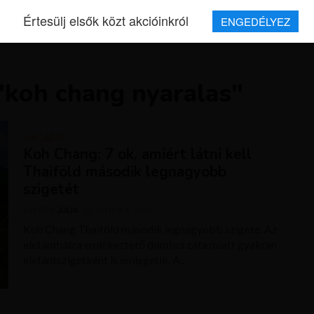
Értesülj elsők közt akcióinkról
ENGEDÉLYEZ
REPJEGYEK
MAGAZIN
UTAZÁSOK
HÍREK
RÓLUNK
"koh chang nyaralas"
MAGAZIN
Koh Chang: 7 ok, amiért látni kell
Thaiföld második legnagyobb
szigetét
SZERZŐ
JÚLIA
JÚLIUS 1, 2025
Koh Chang Thaiföld második legnagyobb szigete. Az
elefánthátra emlékeztető domborzata miatt gyakran
elefántszigetként is emlegetik. A...