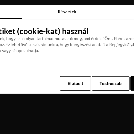
Részletek
Részletek
tiket (cookie-kat) használ
tiket (cookie-kat) használ
k, hogy csak olyan tartalmat mutassuk meg, ami érdekli Önt. Ehhez azon
z. Ez lehetővé teszi számunkra, hogy böngészési adatait a Repjegykiály.h
k, hogy csak olyan tartalmat mutassuk meg, ami érdekli Önt. Ehhez azon
a vagy kikapcsolhatja.
z. Ez lehetővé teszi számunkra, hogy böngészési adatait a Repjegykiály.h
a vagy kikapcsolhatja.
Elutasít
Testreszab
Elutasít
Testreszab