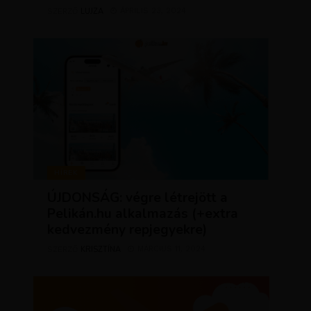
LUJZA
ÁPRILIS 23, 2024
SZERZŐ
HÍREK
ÚJDONSÁG: végre létrejött a
Pelikán.hu alkalmazás (+extra
kedvezmény repjegyekre)
KRISZTÍNA
MÁRCIUS 11, 2024
SZERZŐ