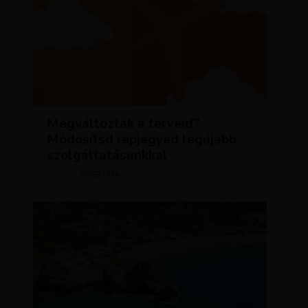
HÍREK
Megváltoztak a terveid?
Módosítsd repjegyed legújabb
szolgáltatásunkkal
KRISZTÍNA
AUGUSZTUS 2, 2023
SZERZŐ