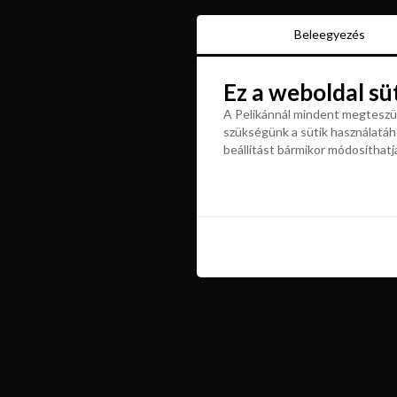
Beleegyezés
Beleegyezés
Ez a weboldal sü
Ez a weboldal sü
A Pelikánnál mindent megteszün
szükségünk a sütik használatáho
A Pelikánnál mindent megteszün
beállítást bármikor módosíthatj
szükségünk a sütik használatáho
beállítást bármikor módosíthatj