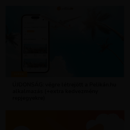
HÍREK
ÚJDONSÁG: végre létrejött a Pelikán.hu
alkalmazás (+extra kedvezmény
repjegyekre)