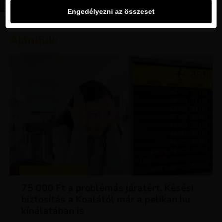
Engedélyezni az összeset
Ajánljuk:
TIPPEK ÉS TRÜKKÖK
75 000 Ft a problémás járatért. Késési
biztosítás a Koalától már a pelikan.hu
kínálatában is