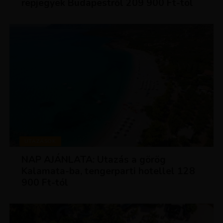
repjegyek Budapestről 209 900 Ft-tól
UTAZÁSOK
NAP AJÁNLATA: Utazás a görög
Kalamata-ba, tengerparti hotellel 128
900 Ft-tól