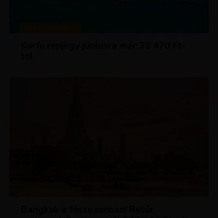
KIRÁLY REPJEGYEK
Korfu repjegy júniusra már 33 470 Ft-
tól
KIRÁLY REPJEGYEK
Bangkok a főszezonban! Retúr