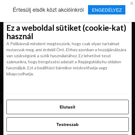
×
Új Repjegykirály alkalmazás
Értesülj elsők közt akcióinkról
ENGEDÉLYEZ
Beleegyezés
Beleegyezés
Részletek
Részletek
Sütikről
Sütikről
Telepítés
Aktuális hírek, cikkek és TOP utazási
ajánlatok egy kattintásnyira.
Ez a weboldal sütiket (cookie-kat)
Ez a weboldal sütiket (cookie-kat)
használ
használ
A Pelikánnál mindent megteszünk, hogy csak olyan tartalmat
A Pelikánnál mindent megteszünk, hogy csak olyan tartalmat
mutassuk meg, ami érdekli Önt. Ehhez azonban a hozzájárulására
mutassuk meg, ami érdekli Önt. Ehhez azonban a hozzájárulására
van szükségünk a sütik használatához. Ez lehetővé teszi
van szükségünk a sütik használatához. Ez lehetővé teszi
számunkra, hogy böngészési adatait a Repjegykiály.hu oldalon
All posts tagged "garrotxa"
számunkra, hogy böngészési adatait a Repjegykiály.hu oldalon
használjuk. Ezt a beállítást bármikor módosíthatja vagy
használjuk. Ezt a beállítást bármikor módosíthatja vagy
kikapcsolhatja.
kikapcsolhatja.
KIRÁLY REPJEGYEK
Egy napos kirándulások Barcelonaból. Ezeket
ajánljuk mi
Elutasít
Elutasít
Testreszab
Ajánljuk:
Testreszab
Engedélyezni az összeset