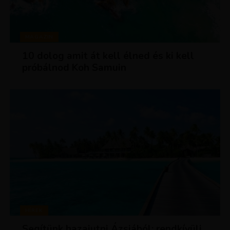
MAGAZIN
10 dolog amit át kell élned és ki kell
próbálnod Koh Samuin
HÍREK
Segítünk hazajutni Ázsiából: rendkívüli