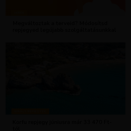
HÍREK
Megváltoztak a terveid? Módosítsd
repjegyed legújabb szolgáltatásunkkal
KIRÁLY REPJEGYEK
Korfu repjegy júniusra már 33 470 Ft-
tól