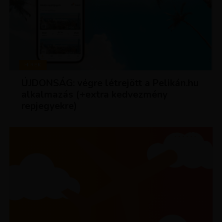
HÍREK
ÚJDONSÁG: végre létrejött a Pelikán.hu
alkalmazás (+extra kedvezmény
repjegyekre)