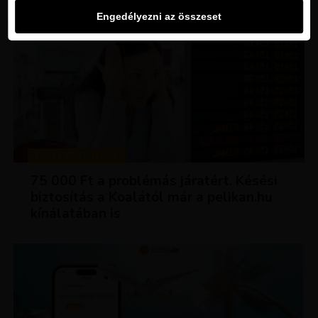
Engedélyezni az összeset
TIPPEK ÉS TRÜKKÖK
75 000 Ft a problémás járatért. Késési
biztosítás a Koalától már a pelikan.hu
kínálatában is