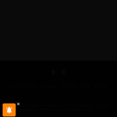
KIRÁLY REPJEGYEK
MAGAZIN
UTAZÁSOK
HÍREK
RÓLUNK
GYIK
Illegális tartalom bejelentése
Sütik beállítása
Hírlevél-
beállítások
2004 - 2025 © pelicantravel.com s.r.o.