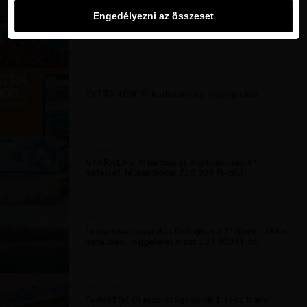
MAGAZIN
Engedélyezni az összeset
Rodosz repjegyek akciósan! Foglalj most 37 565
Ft-tól
KIRÁLY REPJEGYEK
EXTRA 4000 Ft kedvezmény repjegyekre
UTAZÁSOK
NYARALÁS: Mauritius az Austrian-nel, 4*
hotellel, félpanzióval 726 900 Ft-tól!
UTAZÁSOK
Tengerparti nyaralás Dubajban a 3* Rove La Mer
hotelben, reggelivel most 137 900 Ft-tól
MAGAZIN
Fedezd fel Olaszország régióit 1. rész. Irány