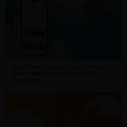
HÍREK
ÚJDONSÁG: végre létrejött a Pelikán.hu
alkalmazás (+extra kedvezmény
repjegyekre)