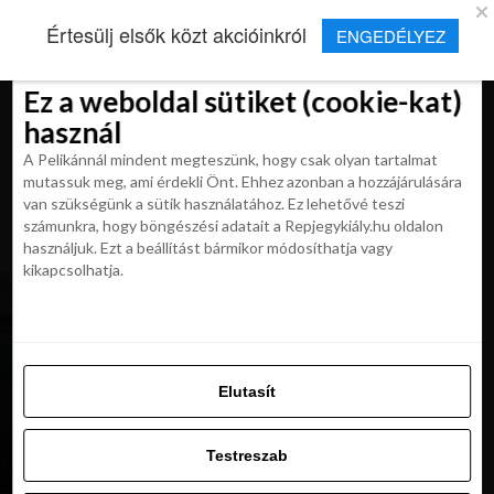
×
Új Repjegykirály alkalmazás
Értesülj elsők közt akcióinkról
ENGEDÉLYEZ
Beleegyezés
Beleegyezés
Részletek
Részletek
Sütikről
Sütikről
Telepítés
Aktuális hírek, cikkek és TOP utazási
ajánlatok egy kattintásnyira.
Ez a weboldal sütiket (cookie-kat)
Ez a weboldal sütiket (cookie-kat)
használ
használ
A Pelikánnál mindent megteszünk, hogy csak olyan tartalmat
A Pelikánnál mindent megteszünk, hogy csak olyan tartalmat
mutassuk meg, ami érdekli Önt. Ehhez azonban a hozzájárulására
mutassuk meg, ami érdekli Önt. Ehhez azonban a hozzájárulására
van szükségünk a sütik használatához. Ez lehetővé teszi
van szükségünk a sütik használatához. Ez lehetővé teszi
számunkra, hogy böngészési adatait a Repjegykiály.hu oldalon
All posts tagged "Featured"
számunkra, hogy böngészési adatait a Repjegykiály.hu oldalon
használjuk. Ezt a beállítást bármikor módosíthatja vagy
használjuk. Ezt a beállítást bármikor módosíthatja vagy
kikapcsolhatja.
kikapcsolhatja.
UTAZÁSOK
NAP AJÁNLATA: Nyaralj Mallorcán 4*-os
tengerparti hotelben, reggelivel 127 900 Ft-tól
Elutasít
Elutasít
KIRÁLY REPJEGYEK
Ezt SAS-old! New York repjegyek 125 900 Ft-
Testreszab
tól! (november-március)
Testreszab
Engedélyezni az összeset