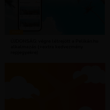
HÍREK
ÚJDONSÁG: végre létrejött a Pelikán.hu
alkalmazás (+extra kedvezmény
repjegyekre)