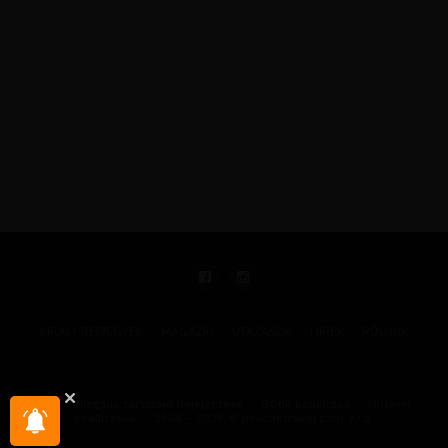
KIRÁLY REPJEGYEK
MAGAZIN
UTAZÁSOK
HÍREK
RÓLUNK
GYIK
Illegális tartalom bejelentése
Sütik beállítása
Hírlevél-
beállítások
2004 - 2025 © pelicantravel.com s.r.o.