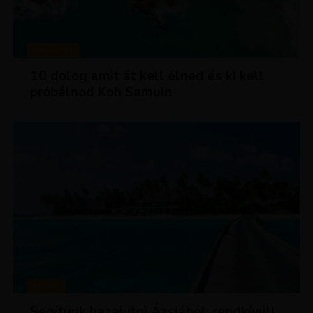
MAGAZIN
10 dolog amit át kell élned és ki kell
próbálnod Koh Samuin
HÍREK
Segítünk hazajutni Ázsiából: rendkívüli