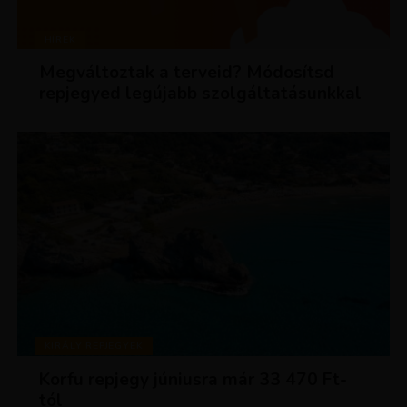
HÍREK
Megváltoztak a terveid? Módosítsd
repjegyed legújabb szolgáltatásunkkal
KIRÁLY REPJEGYEK
Korfu repjegy júniusra már 33 470 Ft-
tól