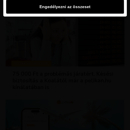
Engedélyezni az összeset
TIPPEK ÉS TRÜKKÖK
75 000 Ft a problémás járatért. Késési
biztosítás a Koalától már a pelikan.hu
kínálatában is