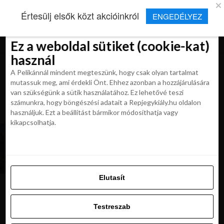
×
Új Repjegykirály alkalmazás
Értesülj elsők közt akcióinkról
ENGEDÉLYEZ
Beleegyezés
Beleegyezés
Részletek
Részletek
Sütikről
Sütikről
Telepítés
Aktuális hírek, cikkek és TOP utazási
ajánlatok egy kattintásnyira.
Ez a weboldal sütiket (cookie-kat)
Ez a weboldal sütiket (cookie-kat)
használ
használ
A Pelikánnál mindent megteszünk, hogy csak olyan tartalmat
A Pelikánnál mindent megteszünk, hogy csak olyan tartalmat
mutassuk meg, ami érdekli Önt. Ehhez azonban a hozzájárulására
mutassuk meg, ami érdekli Önt. Ehhez azonban a hozzájárulására
van szükségünk a sütik használatához. Ez lehetővé teszi
van szükségünk a sütik használatához. Ez lehetővé teszi
számunkra, hogy böngészési adatait a Repjegykiály.hu oldalon
All posts tagged "eta"
számunkra, hogy böngészési adatait a Repjegykiály.hu oldalon
használjuk. Ezt a beállítást bármikor módosíthatja vagy
használjuk. Ezt a beállítást bármikor módosíthatja vagy
kikapcsolhatja.
kikapcsolhatja.
HÍREK
Utazás az Egyesült Királyságba: ETA-ra lesz
szükségek az uniós polgároknak
Elutasít
Elutasít
Testreszab
Ajánljuk:
Testreszab
Engedélyezni az összeset