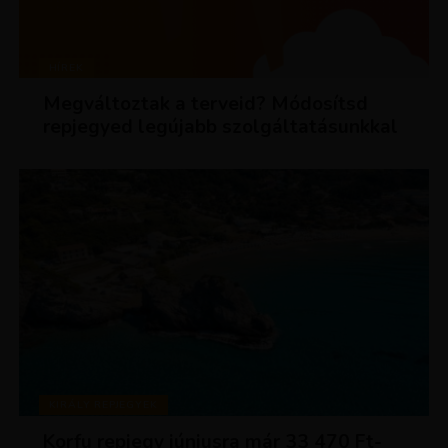
HÍREK
Megváltoztak a terveid? Módosítsd
repjegyed legújabb szolgáltatásunkkal
KIRÁLY REPJEGYEK
Korfu repjegy júniusra már 33 470 Ft-