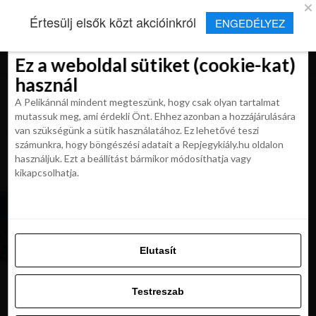
×
Új Repjegykirály alkalmazás
Értesülj elsők közt akcióinkról
ENGEDÉLYEZ
Beleegyezés
Beleegyezés
Részletek
Részletek
Sütikről
Sütikről
Telepítés
Aktuális hírek, cikkek és TOP utazási
ajánlatok egy kattintásnyira.
Ez a weboldal sütiket (cookie-kat)
Ez a weboldal sütiket (cookie-kat)
használ
használ
A Pelikánnál mindent megteszünk, hogy csak olyan tartalmat
A Pelikánnál mindent megteszünk, hogy csak olyan tartalmat
mutassuk meg, ami érdekli Önt. Ehhez azonban a hozzájárulására
mutassuk meg, ami érdekli Önt. Ehhez azonban a hozzájárulására
van szükségünk a sütik használatához. Ez lehetővé teszi
van szükségünk a sütik használatához. Ez lehetővé teszi
számunkra, hogy böngészési adatait a Repjegykiály.hu oldalon
All posts tagged "emiratusok
számunkra, hogy böngészési adatait a Repjegykiály.hu oldalon
használjuk. Ezt a beállítást bármikor módosíthatja vagy
tengerpartok"
használjuk. Ezt a beállítást bármikor módosíthatja vagy
kikapcsolhatja.
kikapcsolhatja.
MAGAZIN
Az Emírségek 10 legjobb strandja. Dubaj, Abu
Dhabi és Ras Al Khaiman
Elutasít
Elutasít
Testreszab
Testreszab
Ajánljuk:
Engedélyezni az összeset