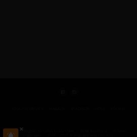
KIRÁLY REPJEGYEK
MAGAZIN
UTAZÁSOK
HÍREK
RÓLUNK
GYIK
Illegális tartalom bejelentése
Sütik beállítása
Hírlevél-
beállítások
2004 - 2025 © pelicantravel.com s.r.o.