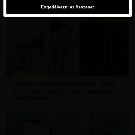
Engedélyezni az összeset
TIPPEK ÉS TRÜKKÖK
75 000 Ft a problémás járatért. Késési
biztosítás a Koalától már a pelikan.hu
kínálatában is