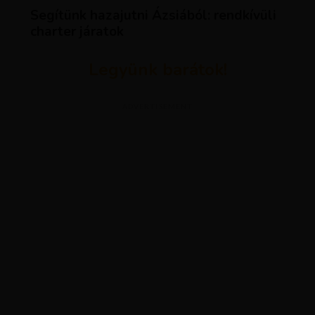
Segítünk hazajutni Ázsiából: rendkívüli
charter járatok
Legyünk barátok!
ADVERTISEMENT