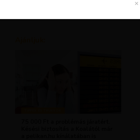
Ajánljuk:
TIPPEK ÉS TRÜKKÖK
75 000 Ft a problémás járatért.
Késési biztosítás a Koalától már
a pelikan.hu kínálatában is