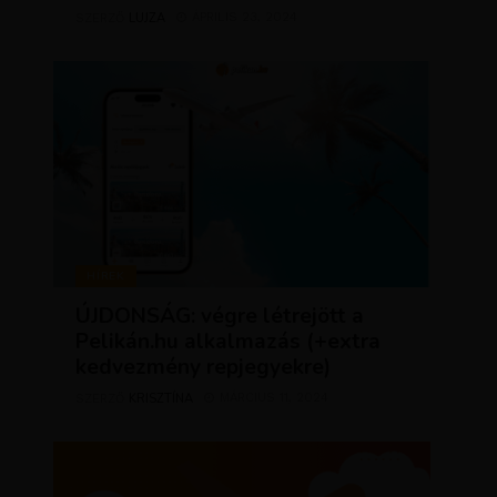
LUJZA
ÁPRILIS 23, 2024
SZERZŐ
HÍREK
ÚJDONSÁG: végre létrejött a
Pelikán.hu alkalmazás (+extra
kedvezmény repjegyekre)
KRISZTÍNA
MÁRCIUS 11, 2024
SZERZŐ