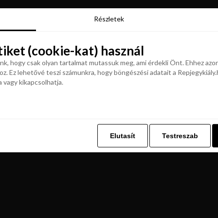
Részletek
Részletek
tiket (cookie-kat) használ
tiket (cookie-kat) használ
k, hogy csak olyan tartalmat mutassuk meg, ami érdekli Önt. Ehhez azon
z. Ez lehetővé teszi számunkra, hogy böngészési adatait a Repjegykiály.h
k, hogy csak olyan tartalmat mutassuk meg, ami érdekli Önt. Ehhez azon
a vagy kikapcsolhatja.
z. Ez lehetővé teszi számunkra, hogy böngészési adatait a Repjegykiály.h
a vagy kikapcsolhatja.
Elutasít
Testreszab
Elutasít
Testreszab