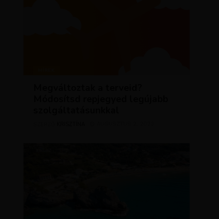
HÍREK
Megváltoztak a terveid?
Módosítsd repjegyed legújabb
szolgáltatásunkkal
KRISZTÍNA
AUGUSZTUS 2, 2023
SZERZŐ