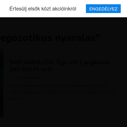
Értesülj elsők közt akcióinkról
ENGEDÉLYEZ
REPJEGYEK
MAGAZIN
UTAZÁSOK
HÍREK
RÓLUNK
"egozotikus nyaralas"
UTAZÁSOK
NAP AJÁNLATA: Egy hét Langkawin
249 900 Ft-ért!
SZERZŐ
KRISZTÍNA
JÚNIUS 21, 2019
Aktív kikapcsolódás és trópusi pihenés egyben? A
válasz Langkawi! Rábukkantunk álmaid utazására. Éld
át a 8...