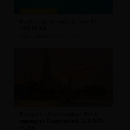
KIRÁLY REPJEGYEK
Korfu repjegy júniusra már 33
470 Ft-tól
KRISZTÍNA
MÁJUS 13, 2026
SZERZŐ
KIRÁLY REPJEGYEK
Bangkok a főszezonban! Retúr
repjegyek Budapestről 209 900
Ft-tól