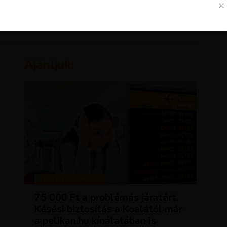
Ajánljuk:
TIPPEK ÉS TRÜKKÖK
75 000 Ft a problémás járatért.
Késési biztosítás a Koalától már
a pelikan.hu kínálatában is