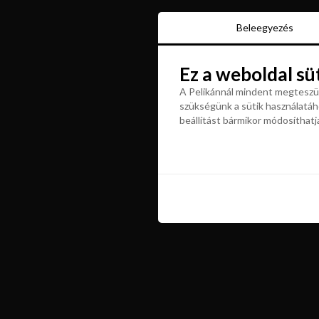
Beleegyezés
Beleegyezés
Ez a weboldal sü
Ez a weboldal sü
A Pelikánnál mindent megteszün
szükségünk a sütik használatáho
A Pelikánnál mindent megteszün
beállítást bármikor módosíthatj
szükségünk a sütik használatáho
beállítást bármikor módosíthatj