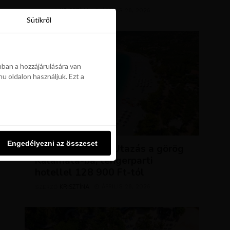
KRISZTÍNA
ÁPRILIS 28, 2026
SZERZŐ
Sütikről
Sütikről
ban a hozzájárulására van
u oldalon használjuk. Ezt a
ban a hozzájárulására van
u oldalon használjuk. Ezt a
UTAZÁSOK
Engedélyezni az összeset
Engedélyezni az összeset
NAP AJÁNLATA: Utazás a görög
Kalamata-ba, tengerparti
hotellel 128 900 Ft-tól
KRISZTÍNA
ÁPRILIS 28, 2026
SZERZŐ