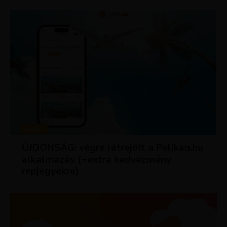
HÍREK
ÚJDONSÁG: végre létrejött a Pelikán.hu
alkalmazás (+extra kedvezmény
repjegyekre)