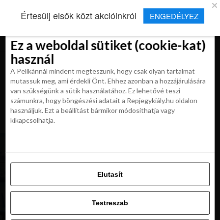
×
Új Repjegykirály alkalmazás
Értesülj elsők közt akcióinkról
ENGEDÉLYEZ
Beleegyezés
Beleegyezés
Részletek
Részletek
Sütikről
Sütikről
Telepítés
Aktuális hírek, cikkek és TOP utazási
ajánlatok egy kattintásnyira.
Ez a weboldal sütiket (cookie-kat)
Ez a weboldal sütiket (cookie-kat)
használ
használ
A Pelikánnál mindent megteszünk, hogy csak olyan tartalmat
A Pelikánnál mindent megteszünk, hogy csak olyan tartalmat
mutassuk meg, ami érdekli Önt. Ehhez azonban a hozzájárulására
mutassuk meg, ami érdekli Önt. Ehhez azonban a hozzájárulására
van szükségünk a sütik használatához. Ez lehetővé teszi
van szükségünk a sütik használatához. Ez lehetővé teszi
számunkra, hogy böngészési adatait a Repjegykiály.hu oldalon
All posts tagged "China Southern
számunkra, hogy böngészési adatait a Repjegykiály.hu oldalon
használjuk. Ezt a beállítást bármikor módosíthatja vagy
kanton"
használjuk. Ezt a beállítást bármikor módosíthatja vagy
kikapcsolhatja.
kikapcsolhatja.
UNCATEGORIZED
Ázsia Budapestről a főszezonban a China
Southern Airlines-szal 159 900 Ft-tól
Elutasít
Elutasít
Testreszab
UNCATEGORIZED
A China Southern légitársaság első járata
Testreszab
megérkezett Kantonból Budapestre
Engedélyezni az összeset