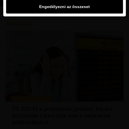
Engedélyezni az összeset
Ajánljuk:
TIPPEK ÉS TRÜKKÖK
75 000 Ft a problémás járatért. Késési
biztosítás a Koalától már a pelikan.hu
kínálatában is