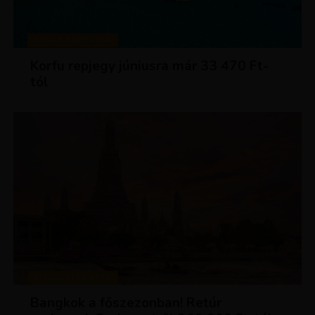
KIRÁLY REPJEGYEK
Korfu repjegy júniusra már 33 470 Ft-
tól
KIRÁLY REPJEGYEK
Bangkok a főszezonban! Retúr