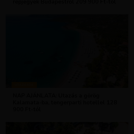
repjegyek Budapestről 209 900 Ft-tól
UTAZÁSOK
NAP AJÁNLATA: Utazás a görög
Kalamata-ba, tengerparti hotellel 128
900 Ft-tól