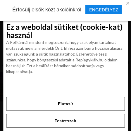
×
Új Repjegykirály alkalmazás
Értesülj elsők közt akcióinkról
ENGEDÉLYEZ
Beleegyezés
Beleegyezés
Részletek
Részletek
Sütikről
Sütikről
Telepítés
Aktuális hírek, cikkek és TOP utazási
ajánlatok egy kattintásnyira.
Ez a weboldal sütiket (cookie-kat)
Ez a weboldal sütiket (cookie-kat)
használ
használ
A Pelikánnál mindent megteszünk, hogy csak olyan tartalmat
A Pelikánnál mindent megteszünk, hogy csak olyan tartalmat
mutassuk meg, ami érdekli Önt. Ehhez azonban a hozzájárulására
mutassuk meg, ami érdekli Önt. Ehhez azonban a hozzájárulására
van szükségünk a sütik használatához. Ez lehetővé teszi
van szükségünk a sütik használatához. Ez lehetővé teszi
számunkra, hogy böngészési adatait a Repjegykiály.hu oldalon
All posts tagged "british airways usa"
számunkra, hogy böngészési adatait a Repjegykiály.hu oldalon
használjuk. Ezt a beállítást bármikor módosíthatja vagy
használjuk. Ezt a beállítást bármikor módosíthatja vagy
kikapcsolhatja.
kikapcsolhatja.
KIRÁLY REPJEGYEK
British Airways repjegyek Budapestről és
Bécsből 169 900 Ft-tól
Elutasít
Elutasít
Testreszab
Ajánljuk:
Testreszab
Engedélyezni az összeset