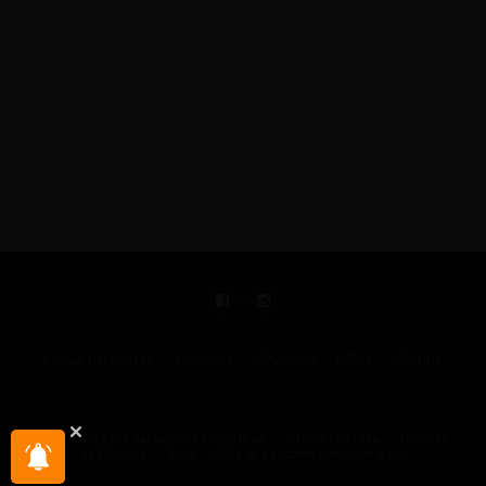
KIRÁLY REPJEGYEK
MAGAZIN
UTAZÁSOK
HÍREK
RÓLUNK
GYIK
Illegális tartalom bejelentése
Sütik beállítása
Hírlevél-
beállítások
2004 - 2025 © pelicantravel.com s.r.o.