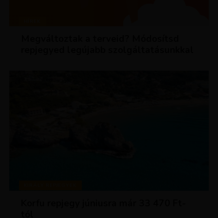
HÍREK
Megváltoztak a terveid? Módosítsd
repjegyed legújabb szolgáltatásunkkal
KIRÁLY REPJEGYEK
Korfu repjegy júniusra már 33 470 Ft-
tól