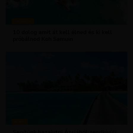
MAGAZIN
10 dolog amit át kell élned és ki kell
próbálnod Koh Samuin
HÍREK
Segítünk hazajutni Ázsiából: rendkívüli