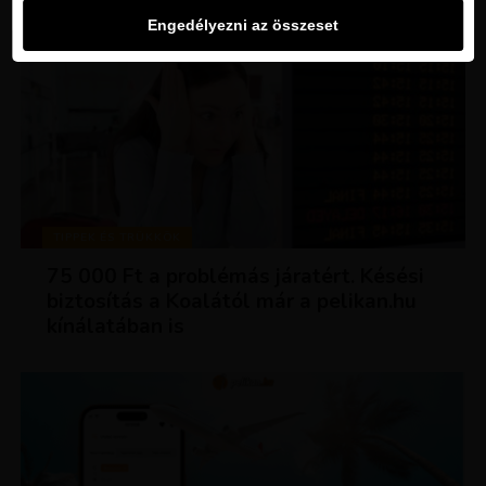
Engedélyezni az összeset
TIPPEK ÉS TRÜKKÖK
75 000 Ft a problémás járatért. Késési
biztosítás a Koalától már a pelikan.hu
kínálatában is