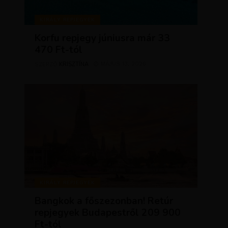
KIRÁLY REPJEGYEK
Korfu repjegy júniusra már 33
470 Ft-tól
KRISZTÍNA
MÁJUS 13, 2026
SZERZŐ
KIRÁLY REPJEGYEK
Bangkok a főszezonban! Retúr
repjegyek Budapestről 209 900
Ft-tól