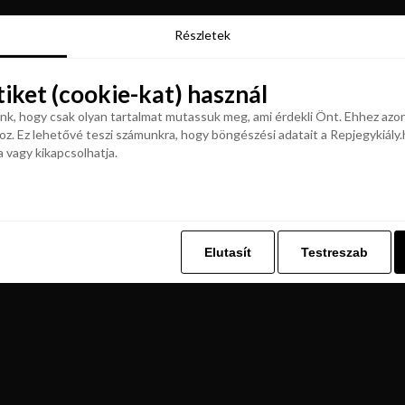
Részletek
Részletek
tiket (cookie-kat) használ
tiket (cookie-kat) használ
k, hogy csak olyan tartalmat mutassuk meg, ami érdekli Önt. Ehhez azon
z. Ez lehetővé teszi számunkra, hogy böngészési adatait a Repjegykiály.h
k, hogy csak olyan tartalmat mutassuk meg, ami érdekli Önt. Ehhez azon
a vagy kikapcsolhatja.
z. Ez lehetővé teszi számunkra, hogy böngészési adatait a Repjegykiály.h
a vagy kikapcsolhatja.
Elutasít
Testreszab
Elutasít
Testreszab