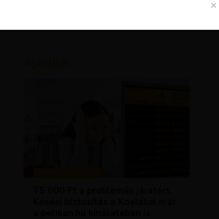
Ajánljuk:
TIPPEK ÉS TRÜKKÖK
75 000 Ft a problémás járatért.
Késési biztosítás a Koalától már
a pelikan.hu kínálatában is