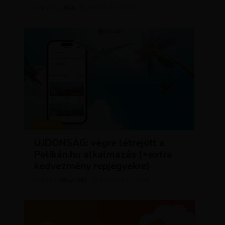
LUJZA
ÁPRILIS 23, 2024
SZERZŐ
HÍREK
ÚJDONSÁG: végre létrejött a
Pelikán.hu alkalmazás (+extra
kedvezmény repjegyekre)
KRISZTÍNA
MÁRCIUS 11, 2024
SZERZŐ