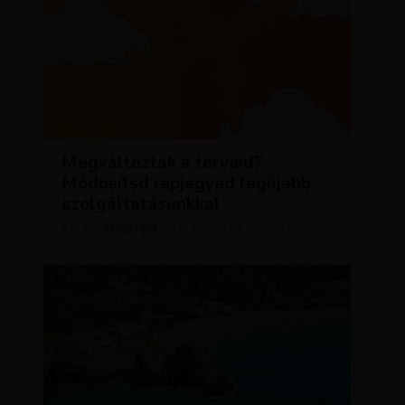
HÍREK
Megváltoztak a terveid?
Módosítsd repjegyed legújabb
szolgáltatásunkkal
KRISZTÍNA
AUGUSZTUS 2, 2023
SZERZŐ