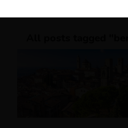
KIRÁLY 
All posts tagged "be