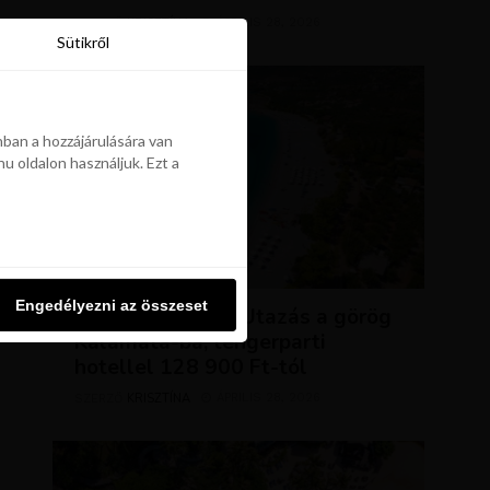
KRISZTÍNA
ÁPRILIS 28, 2026
SZERZŐ
Sütikről
Sütikről
ban a hozzájárulására van
u oldalon használjuk. Ezt a
ban a hozzájárulására van
u oldalon használjuk. Ezt a
UTAZÁSOK
Engedélyezni az összeset
Engedélyezni az összeset
NAP AJÁNLATA: Utazás a görög
Kalamata-ba, tengerparti
hotellel 128 900 Ft-tól
KRISZTÍNA
ÁPRILIS 28, 2026
SZERZŐ