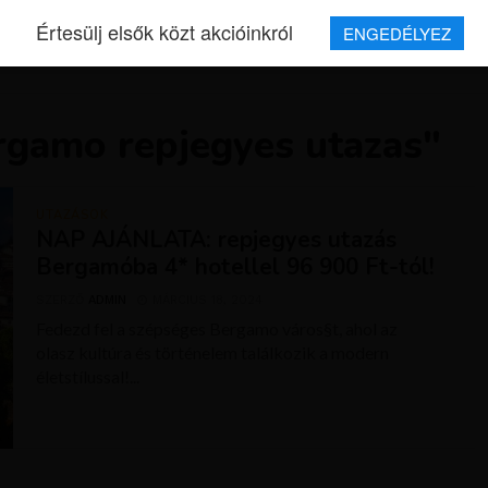
Értesülj elsők közt akcióinkról
ENGEDÉLYEZ
REPJEGYEK
MAGAZIN
UTAZÁSOK
HÍREK
RÓLUNK
rgamo repjegyes utazas"
UTAZÁSOK
NAP AJÁNLATA: repjegyes utazás
Bergamóba 4* hotellel 96 900 Ft-tól!
SZERZŐ
ADMIN
MÁRCIUS 18, 2024
Fedezd fel a szépséges Bergamo város§t, ahol az
olasz kultúra és történelem találkozik a modern
életstílussal!...