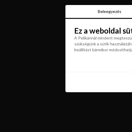
Beleegyezés
Beleegyezés
Ez a weboldal sü
Ez a weboldal sü
A Pelikánnál mindent megteszün
szükségünk a sütik használatáho
A Pelikánnál mindent megteszün
beállítást bármikor módosíthatj
szükségünk a sütik használatáho
beállítást bármikor módosíthatj