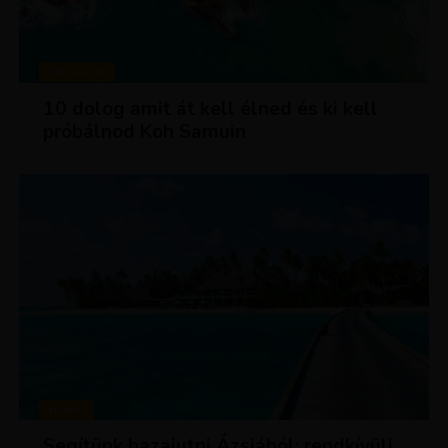
MAGAZIN
10 dolog amit át kell élned és ki kell
próbálnod Koh Samuin
HÍREK
Segítünk hazajutni Ázsiából: rendkívüli