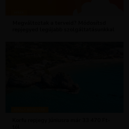
HÍREK
Megváltoztak a terveid? Módosítsd
repjegyed legújabb szolgáltatásunkkal
KIRÁLY REPJEGYEK
Korfu repjegy júniusra már 33 470 Ft-
tól