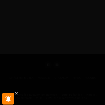
KIRÁLY REPJEGYEK
MAGAZIN
UTAZÁSOK
HÍREK
RÓLUNK
GYIK
Illegális tartalom bejelentése
Sütik beállítása
Hírlevél-
beállítások
2004 - 2025 © pelicantravel.com s.r.o.