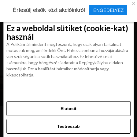
×
Új Repjegykirály alkalmazás
Értesülj elsők közt akcióinkról
ENGEDÉLYEZ
Beleegyezés
Beleegyezés
Részletek
Részletek
Sütikről
Sütikről
Telepítés
Aktuális hírek, cikkek és TOP utazási
ajánlatok egy kattintásnyira.
Ez a weboldal sütiket (cookie-kat)
Ez a weboldal sütiket (cookie-kat)
használ
használ
A Pelikánnál mindent megteszünk, hogy csak olyan tartalmat
A Pelikánnál mindent megteszünk, hogy csak olyan tartalmat
mutassuk meg, ami érdekli Önt. Ehhez azonban a hozzájárulására
mutassuk meg, ami érdekli Önt. Ehhez azonban a hozzájárulására
van szükségünk a sütik használatához. Ez lehetővé teszi
van szükségünk a sütik használatához. Ez lehetővé teszi
számunkra, hogy böngészési adatait a Repjegykiály.hu oldalon
All posts tagged "bahrein"
számunkra, hogy böngészési adatait a Repjegykiály.hu oldalon
használjuk. Ezt a beállítást bármikor módosíthatja vagy
használjuk. Ezt a beállítást bármikor módosíthatja vagy
kikapcsolhatja.
kikapcsolhatja.
HÍREK
Már Szlovéniába és Bahreinbe is utazhatunk
bármilyen oltással
Elutasít
Elutasít
Testreszab
Ajánljuk:
Testreszab
Engedélyezni az összeset