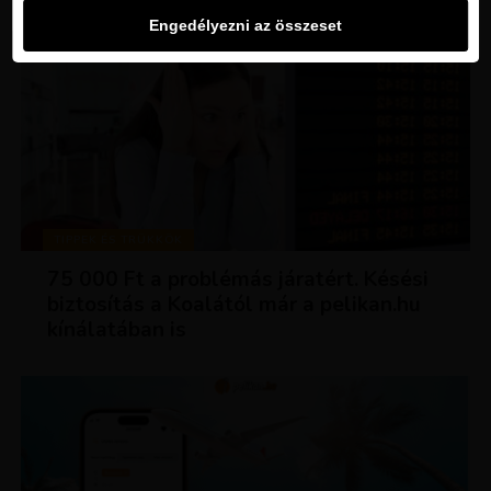
Engedélyezni az összeset
TIPPEK ÉS TRÜKKÖK
75 000 Ft a problémás járatért. Késési
biztosítás a Koalától már a pelikan.hu
kínálatában is