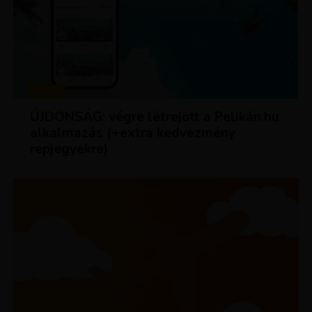
HÍREK
ÚJDONSÁG: végre létrejött a Pelikán.hu
alkalmazás (+extra kedvezmény
repjegyekre)