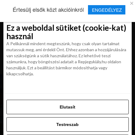
×
Új Repjegykirály alkalmazás
Értesülj elsők közt akcióinkról
ENGEDÉLYEZ
Beleegyezés
Beleegyezés
Részletek
Részletek
Sütikről
Sütikről
Telepítés
Aktuális hírek, cikkek és TOP utazási
ajánlatok egy kattintásnyira.
Ez a weboldal sütiket (cookie-kat)
Ez a weboldal sütiket (cookie-kat)
használ
használ
A Pelikánnál mindent megteszünk, hogy csak olyan tartalmat
A Pelikánnál mindent megteszünk, hogy csak olyan tartalmat
mutassuk meg, ami érdekli Önt. Ehhez azonban a hozzájárulására
mutassuk meg, ami érdekli Önt. Ehhez azonban a hozzájárulására
van szükségünk a sütik használatához. Ez lehetővé teszi
van szükségünk a sütik használatához. Ez lehetővé teszi
számunkra, hogy böngészési adatait a Repjegykiály.hu oldalon
All posts tagged "akciosan japanba"
számunkra, hogy böngészési adatait a Repjegykiály.hu oldalon
használjuk. Ezt a beállítást bármikor módosíthatja vagy
használjuk. Ezt a beállítást bármikor módosíthatja vagy
kikapcsolhatja.
kikapcsolhatja.
KIRÁLY REPJEGYEK
Japán Budapestről 46 kg poggyásszal 207 900
Ft-tól (5 úti cél)
Elutasít
Elutasít
KIRÁLY REPJEGYEK
Japán Budapestről 46 kg poggyásszal 214 900
Testreszab
Ft-tól (5 úti cél)
Testreszab
Engedélyezni az összeset