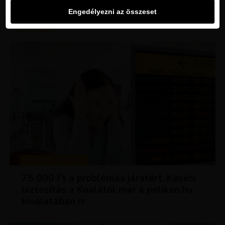
Engedélyezni az összeset
Ajánljuk:
TIPPEK ÉS TRÜKKÖK
75 000 Ft a problémás járatért. Késési
biztosítás a Koalától már a pelikan.hu
kínálatában is