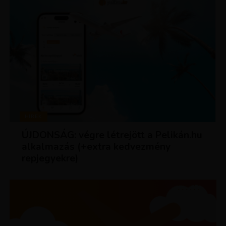
HÍREK
ÚJDONSÁG: végre létrejött a Pelikán.hu
alkalmazás (+extra kedvezmény
repjegyekre)