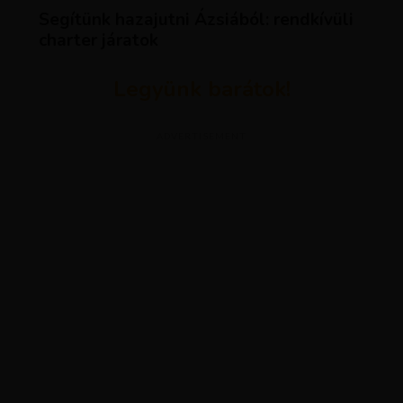
Segítünk hazajutni Ázsiából: rendkívüli
charter járatok
Legyünk barátok!
ADVERTISEMENT