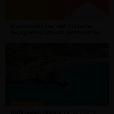
HÍREK
Megváltoztak a terveid? Módosítsd
repjegyed legújabb szolgáltatásunkkal
KIRÁLY REPJEGYEK
Korfu repjegy júniusra már 33 470 Ft-