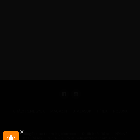
KIRÁLY REPJEGYEK
MAGAZIN
UTAZÁSOK
HÍREK
RÓLUNK
GYIK
Illegális tartalom bejelentése
Sütik beállítása
Hírlevél-
beállítások
2004 - 2025 © pelicantravel.com s.r.o.