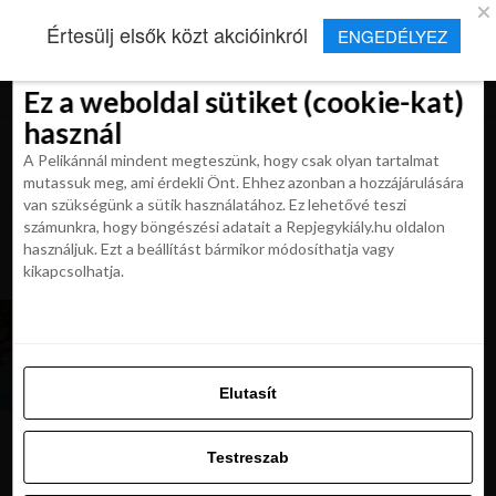
×
Új Repjegykirály alkalmazás
Értesülj elsők közt akcióinkról
ENGEDÉLYEZ
Beleegyezés
Beleegyezés
Részletek
Részletek
Sütikről
Sütikről
Telepítés
Aktuális hírek, cikkek és TOP utazási
ajánlatok egy kattintásnyira.
Ez a weboldal sütiket (cookie-kat)
Ez a weboldal sütiket (cookie-kat)
használ
használ
A Pelikánnál mindent megteszünk, hogy csak olyan tartalmat
A Pelikánnál mindent megteszünk, hogy csak olyan tartalmat
mutassuk meg, ami érdekli Önt. Ehhez azonban a hozzájárulására
mutassuk meg, ami érdekli Önt. Ehhez azonban a hozzájárulására
van szükségünk a sütik használatához. Ez lehetővé teszi
van szükségünk a sütik használatához. Ez lehetővé teszi
számunkra, hogy böngészési adatait a Repjegykiály.hu oldalon
All posts tagged "2024 utazasi
számunkra, hogy böngészési adatait a Repjegykiály.hu oldalon
használjuk. Ezt a beállítást bármikor módosíthatja vagy
bakancslista"
használjuk. Ezt a beállítást bármikor módosíthatja vagy
kikapcsolhatja.
kikapcsolhatja.
MAGAZIN
A 6 legforróbb utazási trend 2024-ben: melyik
stílus lesz a tiéd?
Elutasít
Elutasít
Testreszab
Testreszab
Ajánljuk:
Engedélyezni az összeset