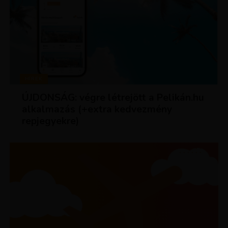
HÍREK
ÚJDONSÁG: végre létrejött a Pelikán.hu
alkalmazás (+extra kedvezmény
repjegyekre)