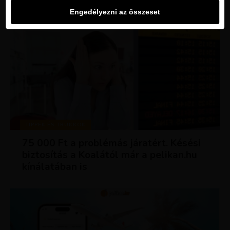
Engedélyezni az összeset
TIPPEK ÉS TRÜKKÖK
75 000 Ft a problémás járatért. Késési
biztosítás a Koalától már a pelikan.hu
kínálatában is