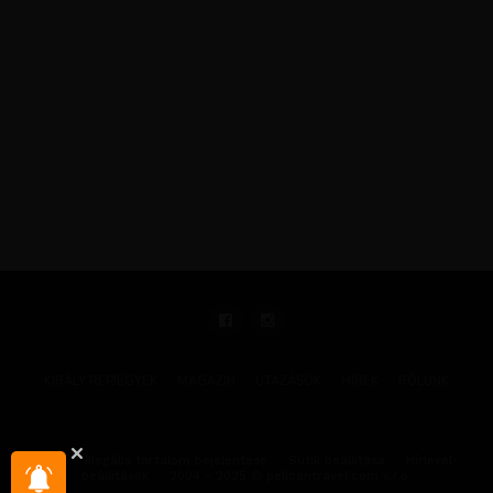
KIRÁLY REPJEGYEK
MAGAZIN
UTAZÁSOK
HÍREK
RÓLUNK
GYIK
Illegális tartalom bejelentése
Sütik beállítása
Hírlevél-
beállítások
2004 - 2025 © pelicantravel.com s.r.o.