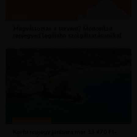
HÍREK
Megváltoztak a terveid? Módosítsd
repjegyed legújabb szolgáltatásunkkal
KIRÁLY REPJEGYEK
Korfu repjegy júniusra már 33 470 Ft-