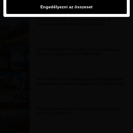
Engedélyezni az összeset
NAP AJÁNLATA: Tölts el egy éjszakát az
Alacsony-Tátra tetején 61 900 Ft-tól
NAP AJÁNLATA: Costa Brava 4*-os medencés
hotellel, reggelivel 117 900 Ft-tól
NAP AJÁNLATA: Repjegyes utazás Marrákesbe,
hagyományos riáddal, reggelivel 129 900 Ft-tól
Nyaralj Szalonikiben 4* tengerparti hotelben
most 122 900 Ft-tól