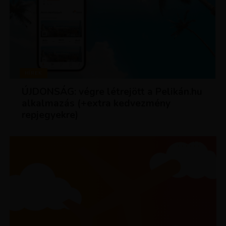
HÍREK
ÚJDONSÁG: végre létrejött a Pelikán.hu
alkalmazás (+extra kedvezmény
repjegyekre)