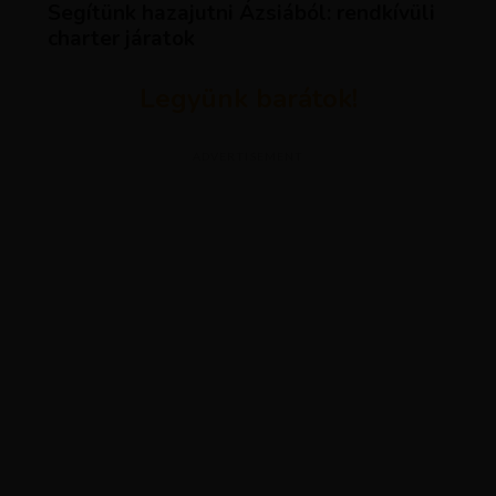
Segítünk hazajutni Ázsiából: rendkívüli
charter járatok
Legyünk barátok!
ADVERTISEMENT