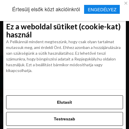
×
Új Repjegykirály alkalmazás
Értesülj elsők közt akcióinkról
ENGEDÉLYEZ
Beleegyezés
Beleegyezés
Részletek
Részletek
Sütikről
Sütikről
Telepítés
Aktuális hírek, cikkek és TOP utazási
ajánlatok egy kattintásnyira.
Ez a weboldal sütiket (cookie-kat)
Ez a weboldal sütiket (cookie-kat)
használ
használ
A Pelikánnál mindent megteszünk, hogy csak olyan tartalmat
A Pelikánnál mindent megteszünk, hogy csak olyan tartalmat
mutassuk meg, ami érdekli Önt. Ehhez azonban a hozzájárulására
mutassuk meg, ami érdekli Önt. Ehhez azonban a hozzájárulására
van szükségünk a sütik használatához. Ez lehetővé teszi
van szükségünk a sütik használatához. Ez lehetővé teszi
számunkra, hogy böngészési adatait a Repjegykiály.hu oldalon
NAP AJÁNLATA: Repjegyes, all inclusive
számunkra, hogy böngészési adatait a Repjegykiály.hu oldalon
használjuk. Ezt a beállítást bármikor módosíthatja vagy
nyaralás Rodoszon 156 900 Ft-tól
használjuk. Ezt a beállítást bármikor módosíthatja vagy
kikapcsolhatja.
kikapcsolhatja.
NAP AJÁNLATA: utazás az Amalfi-partra, 3*
hotellel és reggelivel 149 900 Ft-tól
Elutasít
Elutasít
Testreszab
Testreszab
NAP AJÁNLATA: repjegyes utazás Budapestről
Szardíniára kiváló hotellel 107 900 Ft-tól
Engedélyezni az összeset