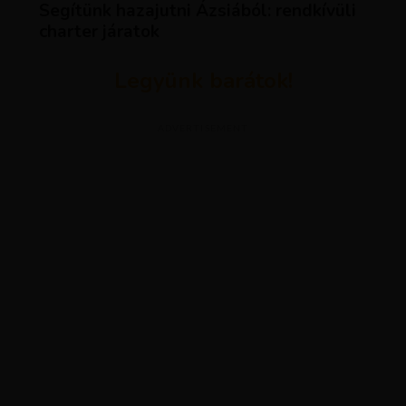
Segítünk hazajutni Ázsiából: rendkívüli
charter járatok
Legyünk barátok!
ADVERTISEMENT