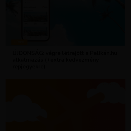
HÍREK
ÚJDONSÁG: végre létrejött a Pelikán.hu
alkalmazás (+extra kedvezmény
repjegyekre)