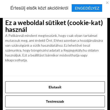
×
Új Repjegykirály alkalmazás
Értesülj elsők közt akcióinkról
ENGEDÉLYEZ
Beleegyezés
Beleegyezés
Részletek
Részletek
Sütikről
Sütikről
Telepítés
Aktuális hírek, cikkek és TOP utazási
ajánlatok egy kattintásnyira.
Ez a weboldal sütiket (cookie-kat)
Ez a weboldal sütiket (cookie-kat)
használ
használ
A Pelikánnál mindent megteszünk, hogy csak olyan tartalmat
A Pelikánnál mindent megteszünk, hogy csak olyan tartalmat
mutassuk meg, ami érdekli Önt. Ehhez azonban a hozzájárulására
mutassuk meg, ami érdekli Önt. Ehhez azonban a hozzájárulására
van szükségünk a sütik használatához. Ez lehetővé teszi
van szükségünk a sütik használatához. Ez lehetővé teszi
számunkra, hogy böngészési adatait a Repjegykiály.hu oldalon
NAP AJÁNLATA: NYC repjeggyel hotellel
számunkra, hogy böngészési adatait a Repjegykiály.hu oldalon
használjuk. Ezt a beállítást bármikor módosíthatja vagy
Manhattanben 209 900 Ft-tól!
használjuk. Ezt a beállítást bármikor módosíthatja vagy
kikapcsolhatja.
kikapcsolhatja.
NAP AJÁNLATA: Ras Al Khaimah nyaralás 176
900 Ft-tól!
Elutasít
Elutasít
Testreszab
Testreszab
NAP AJÁNLATA: Tunéziai nyaralás 160 800 Ft-
tól!
Engedélyezni az összeset