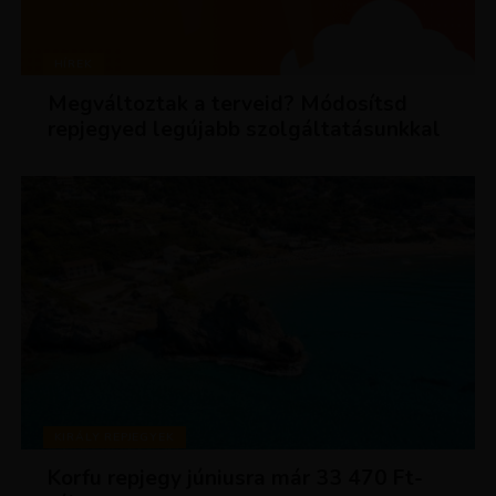
HÍREK
Megváltoztak a terveid? Módosítsd
repjegyed legújabb szolgáltatásunkkal
KIRÁLY REPJEGYEK
Korfu repjegy júniusra már 33 470 Ft-