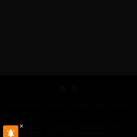
KIRÁLY REPJEGYEK
MAGAZIN
UTAZÁSOK
HÍREK
RÓLUNK
GYIK
Illegális tartalom bejelentése
Sütik beállítása
Hírlevél-
beállítások
2004 - 2025 © pelicantravel.com s.r.o.