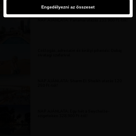
Engedélyezni az összeset
NAP AJÁNLATA: Panamai utazás 233 900 Ft-tól!
Csillogás, adrenalin és királyi pihenés: Dubaj
sivatagi szafarival
NAP AJÁNLATA: Sharm El Sheikh utazás 120
250 Ft-tól!
NAP AJÁNLATA: Egy hét a Seychelle-
szigeteken 328.900 Ft-tól!