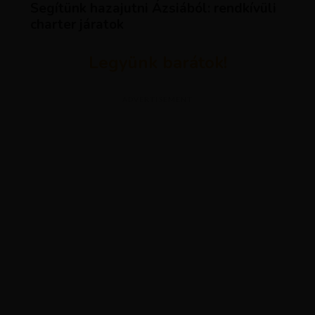
Segítünk hazajutni Ázsiából: rendkívüli
charter járatok
Legyünk barátok!
ADVERTISEMENT