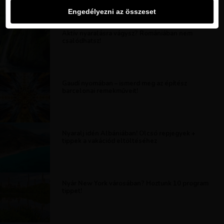
Engedélyezni az összeset
Aktív nyaralásra vágysz? Romániában nem
csalódhatsz!
Gaudí nyomában – ismerd meg az építész
barcelonai remekműveit!
Nyaralj idén Albániában! Olcsó repjegyek +
tippek a vakációd eltöltéséhez
Nyár New York városában? Hoztunk 10 program
tippet!