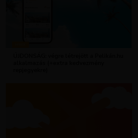
HÍREK
ÚJDONSÁG: végre létrejött a Pelikán.hu
alkalmazás (+extra kedvezmény
repjegyekre)