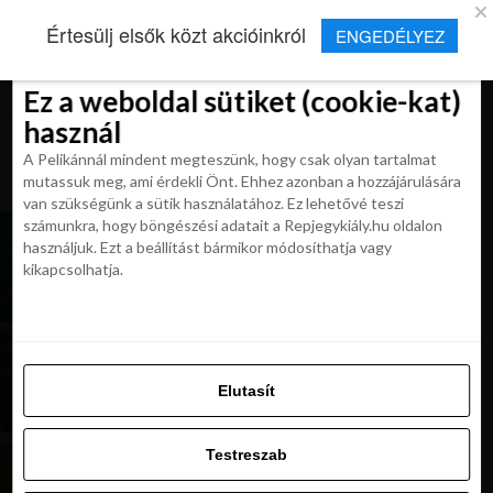
×
Új Repjegykirály alkalmazás
Értesülj elsők közt akcióinkról
ENGEDÉLYEZ
Beleegyezés
Beleegyezés
Részletek
Részletek
Sütikről
Sütikről
Telepítés
Aktuális hírek, cikkek és TOP utazási
ajánlatok egy kattintásnyira.
Ez a weboldal sütiket (cookie-kat)
Ez a weboldal sütiket (cookie-kat)
használ
használ
A Pelikánnál mindent megteszünk, hogy csak olyan tartalmat
A Pelikánnál mindent megteszünk, hogy csak olyan tartalmat
mutassuk meg, ami érdekli Önt. Ehhez azonban a hozzájárulására
mutassuk meg, ami érdekli Önt. Ehhez azonban a hozzájárulására
van szükségünk a sütik használatához. Ez lehetővé teszi
van szükségünk a sütik használatához. Ez lehetővé teszi
számunkra, hogy böngészési adatait a Repjegykiály.hu oldalon
Ciprus a strandokon túl. Teljes útmutató a
számunkra, hogy böngészési adatait a Repjegykiály.hu oldalon
használjuk. Ezt a beállítást bármikor módosíthatja vagy
szépség és a szerelem szigetéhez
használjuk. Ezt a beállítást bármikor módosíthatja vagy
kikapcsolhatja.
kikapcsolhatja.
Varázslatos Finnország: 10 hely, amit imádni
fogsz
Elutasít
Elutasít
Testreszab
Testreszab
Ha a Fülöp-szigetekre utazol, ne hagyd ki Bohol
szigetét!
Engedélyezni az összeset