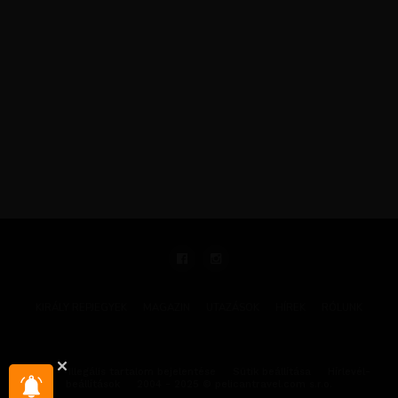
KIRÁLY REPJEGYEK
MAGAZIN
UTAZÁSOK
HÍREK
RÓLUNK
GYIK
Illegális tartalom bejelentése
Sütik beállítása
Hírlevél-
beállítások
2004 - 2025 © pelicantravel.com s.r.o.