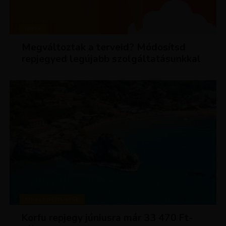
HÍREK
Megváltoztak a terveid? Módosítsd
repjegyed legújabb szolgáltatásunkkal
KIRÁLY REPJEGYEK
Korfu repjegy júniusra már 33 470 Ft-